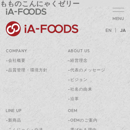
もものこんにゃくゼリー
MENU
EN
JA
COMPANY
ABOUT US
-会社概要
-経営理念
-品質管理・環境方針
-代表のメッセージ
-ビジョン
-社名の由来
-沿革
LINE UP
OEM
-新商品
-OEMのご案内
-こんにゃく・白滝
-選ばれる理由