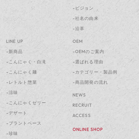
-ビジョン
-社名の由来
-沿革
LINE UP
OEM
-新商品
-OEMのご案内
-こんにゃく・白滝
-選ばれる理由
-こんにゃく麺
-カテゴリー・製品例
-レトルト惣菜
-商品開発の流れ
-涼味
NEWS
-こんにゃくゼリー
RECRUIT
-デザート
ACCESS
-プラントベース
ONLINE SHOP
-珍味